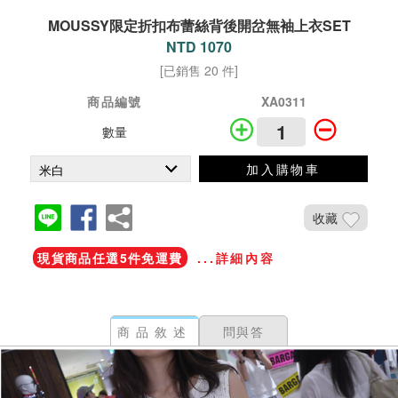
MOUSSY限定折扣布蕾絲背後開岔無袖上衣SET
NTD 1070
[已銷售 20 件]
商品編號
XA0311
數量
加入購物車
收藏
現貨商品任選5件免運費
...詳細內容
商品敘述
問與答