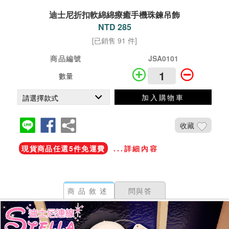
迪士尼折扣軟綿綿療癒手機珠鍊吊飾
NTD 285
[已銷售 91 件]
商品編號
JSA0101
數量
加入購物車
收藏
現貨商品任選5件免運費
...詳細內容
商品敘述
問與答