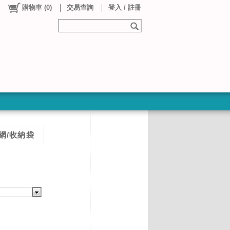
購物車
(
0
)
交易查詢
登入 / 註冊
網/收納袋