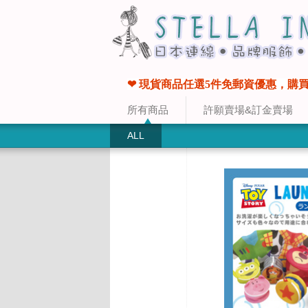
❤ 現貨商品任選5件免郵資優惠，購買
所有商品
許願賣場&訂金賣場
ALL