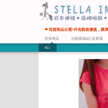
❤ 現貨商品任選5件免郵資優惠，購買
所有商品
許願賣場&訂金賣場
ALL