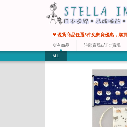
❤ 現貨商品任選5件免郵資優惠，購買
所有商品
許願賣場&訂金賣場
ALL