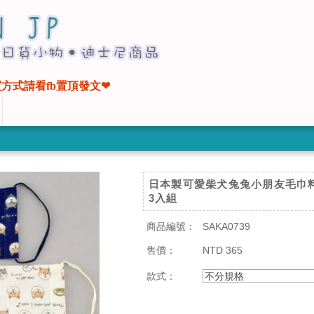
方式請看fb置頂發文❤
日本製可愛柴犬兔兔小朋友毛巾
3入組
商品編號：
SAKA0739
售價：
NTD 365
款式：
不分規格