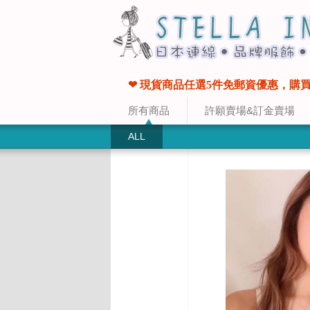
❤ 現貨商品任選5件免郵資優惠，購買
所有商品
許願賣場&訂金賣場
ALL