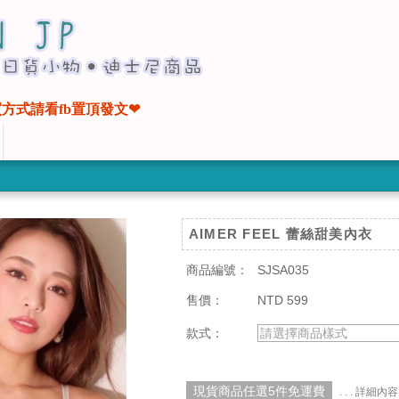
方式請看fb置頂發文❤
AIMER FEEL 蕾絲甜美內衣
商品編號：
SJSA035
售價：
NTD 599
款式：
請選擇商品樣式
現貨商品任選5件免運費
. . . 詳細內容