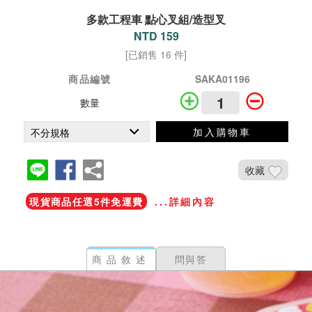
多款工程車 點心叉組/造型叉
NTD 159
[已銷售 16 件]
商品編號
SAKA01196
數量
加入購物車
收藏
現貨商品任選5件免運費
...詳細內容
商品敘述
問與答