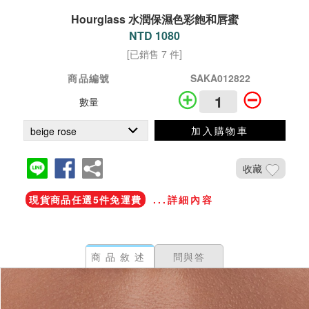
Hourglass 水潤保濕色彩飽和唇蜜
NTD 1080
[已銷售 7 件]
商品編號
SAKA012822
數量
加入購物車
收藏
現貨商品任選5件免運費
...詳細內容
商品敘述
問與答