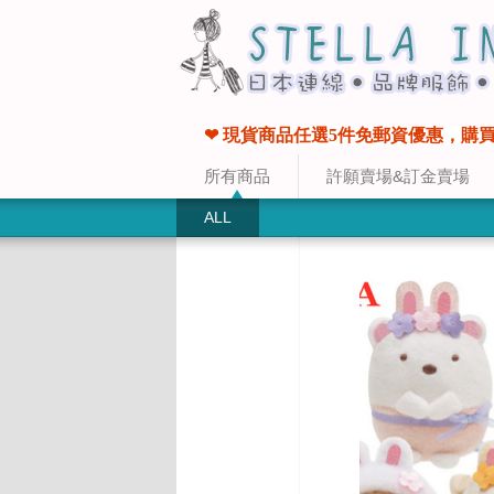
❤ 現貨商品任選5件免郵資優惠，購買
所有商品
許願賣場&訂金賣場
ALL