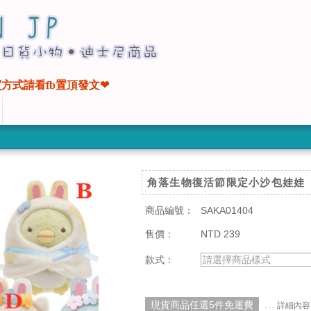
方式請看fb置頂發文❤
角落生物復活節限定小沙包娃娃
商品編號：
SAKA01404
售價：
NTD 239
款式：
請選擇商品樣式
現貨商品任選5件免運費
. . . 詳細內容