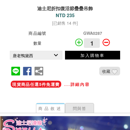
迪士尼折扣復活節疊疊吊飾
NTD 235
[已銷售 14 件]
商品編號
GWA0287
數量
加入購物車
收藏
現貨商品任選5件免運費
...詳細內容
商品敘述
問與答